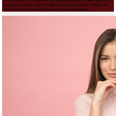
een nieuwe relatie, maar het blijkt lastig om iemand te vinden die
écht bij je past. Of misschien ben je moe van het opp...