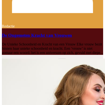
Redactie
De Ongemeten Kracht van Vrouwen
De Unieke Schoonheid en Kracht van een Vrouw Elke vrouw bezit
binnen haar unieke schoonheid en kracht. Een ‘vrouw’ is niet
zomaar een woord; het is een universum op zich, gevuld met diepe...