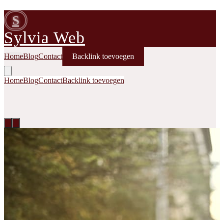
S
Sylvia Web
Home
Blog
Contact
Backlink toevoegen
Home
Blog
Contact
Backlink toevoegen