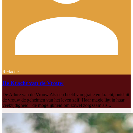
Redactie
De Kracht van de Vrouw
De Allure van de Vrouw Als een beeld van gratie en kracht, ontsluit
de vrouw de geheimen van het leven zelf. Haar magie ligt in haar
veelzijdigheid - de mogelijkheid om zowel zorgzaam als...