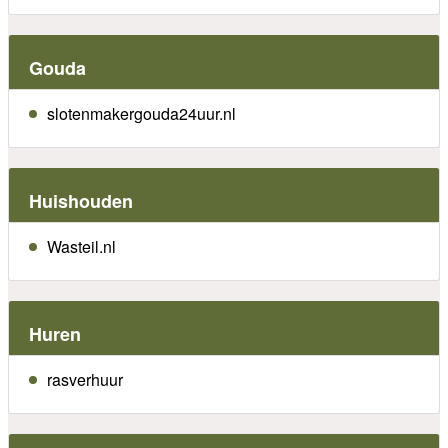
Gouda
slotenmakergouda24uur.nl
Huishouden
Wasteil.nl
Huren
rasverhuur