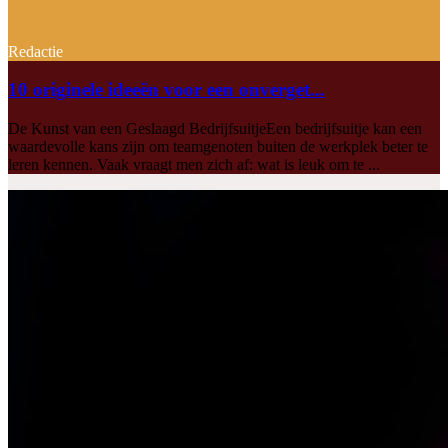
Redactie
10 originele ideeën voor een onverget...
De Kunst van een Geslaagd BedrijfsuitjeEen bedrijfsuitje kan een
waardevolle kans zijn om teamgenoten buiten de werkplek beter te
leren kennen. Vaak vraagt men zich af: wat is leuk om te ...